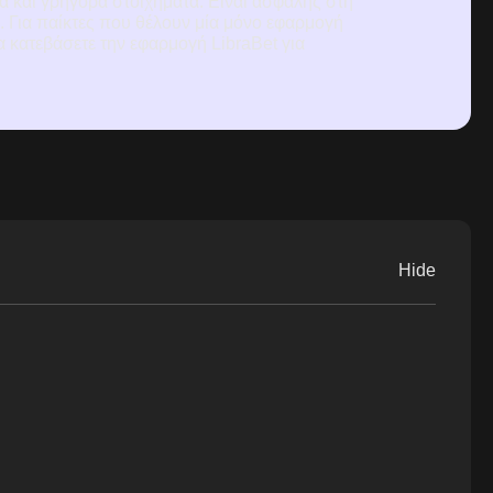
α και γρήγορα στοιχήματα. Είναι ασφαλής στη
 . Για παίκτες που θέλουν μία μόνο εφαρμογή
 κατεβάσετε την εφαρμογή LibraBet για
Hide