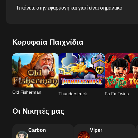
Τι κάνετε στην εφαρμογή και γιατί είναι σημαντικό
Μπόνους και κωδικοί προσφοράς στην εφαρμογή Libra
Επιλογές κατάθεσης στην εφαρμογή Librabet
Ανάληψη κερδών από την εφαρμογή Librabet
Κορυφαία Παιχνίδια
Πιθανές μέθοδοι ανάληψης, χρόνοι επεξεργασίας και τυ
Όρια κατάθεσης και ανάληψης
Παιχνίδι κουλοχέρηδων και παιχνιδιών ζωντανού ντίλερ
Συνεχείς προσφορές και ανταμοιβές VIP
Τι μπορείτε να περιμένετε από τις συνεχείς προσφορές
Old Fisherman
Thunderstruck
Fa Fa Twins
Οι Νικητές μας
Cajigas
Carbon