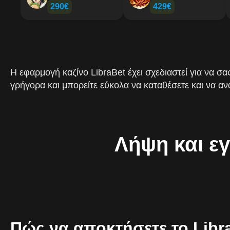
193€
290€
Η εφαρμογή καζίνο LibraBet έχει σχεδιαστεί για να σ
γρήγορα και μπορείτε εύκολα να καταθέσετε και να α
Λήψη και ε
Πώς να αποκτήσετε το Libra