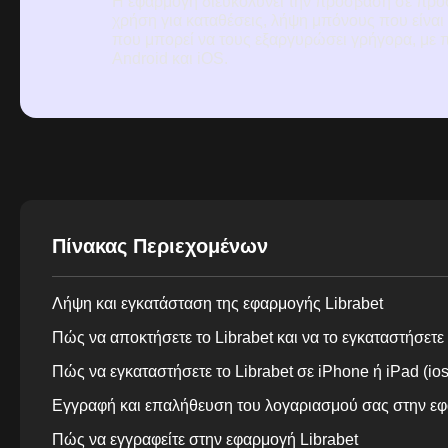
Η εφαρμογή διευκολύνει την πρόσβαση σε προσφ
χρήση για καταθέσεις, λήψη μπόνους που είναι 
που μπορεί να τους εξαργυρώσει γρήγορα, με π
Android και iOS.
Πίνακας Περιεχομένων
Λήψη και εγκατάσταση της εφαρμογής Librabet
Πώς να αποκτήσετε το Librabet και να το εγκαταστήσετε 
Πώς να εγκαταστήσετε το Librabet σε iPhone ή iPad (ios
Εγγραφή και επαλήθευση του λογαριασμού σας στην εφ
Πώς να εγγραφείτε στην εφαρμογή Librabet