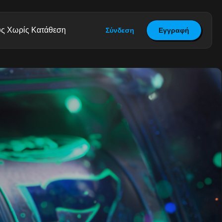
ς Χωρίς Κατάθεση
Σύνδεση
Εγγραφή