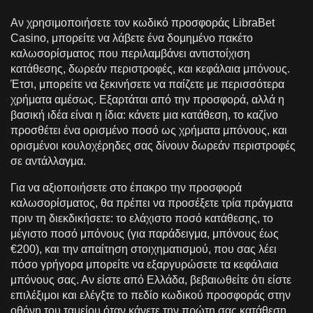
Αν χρησιμοποιήσετε τον κωδικό προσφοράς LibraBet
Casino, μπορείτε να λάβετε ένα δομημένο πακέτο
καλωσορίσματος που περιλαμβάνει αντιστοίχιση
κατάθεσης, δωρεάν περιστροφές, και κεφάλαια μπόνους.
Έτσι, μπορείτε να ξεκινήσετε να παίζετε με περισσότερα
χρήματα αμέσως. Εξαρτάται από την προσφορά, αλλά η
βασική ιδέα είναι η ίδια: κάνετε μια κατάθεση, το καζίνο
προσθέτει ένα ορισμένο ποσό ως χρήματα μπόνους, και
ορισμένοι κουλοχέρηδες σας δίνουν δωρεάν περιστροφές
σε αντάλλαγμα.
Για να αξιοποιήσετε στο έπακρο την προσφορά
καλωσορίσματος, θα πρέπει να προσέξετε τρία πράγματα
πριν τη διεκδικήσετε: το ελάχιστο ποσό κατάθεσης, το
μέγιστο ποσό μπόνους (για παράδειγμα, μπόνους έως
€200), και την απαίτηση στοιχηματισμού, που σας λέει
πόσο γρήγορα μπορείτε να εξαργυρώσετε τα κεφάλαια
μπόνους σας. Αν είστε από Ελλάδα, βεβαιωθείτε ότι είστε
επιλέξιμοι και ελέγξτε το πεδίο κωδικού προσφοράς στην
οθόνη του ταμείου όταν κάνετε την πρώτη σας κατάθεση.