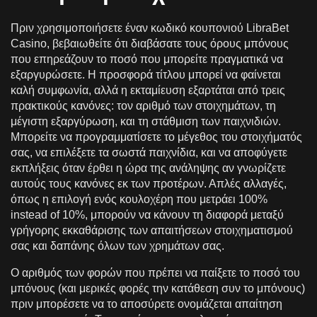
Πριν χρησιμοποιήσετε έναν κωδικό κουπονιού LibraBet
Casino, βεβαιωθείτε ότι διαβάσατε τους όρους μπόνους
που επηρεάζουν το ποσό που μπορείτε πραγματικά να
εξαργυρώσετε. Η προσφορά τίτλου μπορεί να φαίνεται
καλή συμφωνία, αλλά η εκταμίευση εξαρτάται από τρεις
πρακτικούς κανόνες: τον αριθμό των στοιχημάτων, τη
μέγιστη εξαργύρωση, και τη στάθμιση των παιχνιδιών.
Μπορείτε να προγραμματίσετε το μέγεθος του στοιχήματός
σας, να επιλέξετε τα σωστά παιχνίδια, και να αποφύγετε
εκπλήξεις όταν έρθει η ώρα της ανάληψης αν γνωρίζετε
αυτούς τους κανόνες εκ των προτέρων. Απλές αλλαγές,
όπως η επιλογή ενός κουλοχέρη που μετράει 100%
instead of 10%, μπορούν να κάνουν τη διαφορά μεταξύ
γρήγορης εκκαθάρισης των απαιτήσεων στοιχηματισμού
σας και δαπάνης όλων των χρημάτων σας.
Ο αριθμός των φορών που πρέπει να παίξετε το ποσό του
μπόνους (και μερικές φορές την κατάθεση συν το μπόνους)
πριν μπορέσετε να το αποσύρετε ονομάζεται απαίτηση