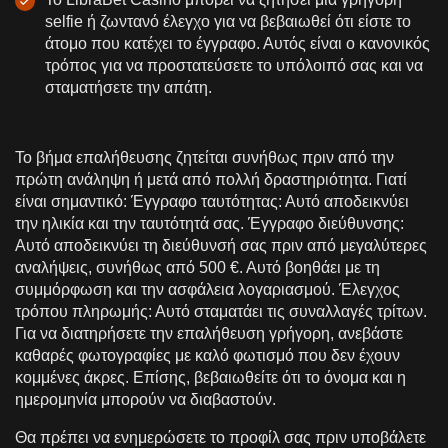
selfie ή ζωντανό έλεγχο για να βεβαιωθεί ότι είστε το
άτομο που κατέχει το έγγραφο. Αυτός είναι ο κανονικός
τρόπος για να προστατεύσετε το υπόλοιπό σας και να
σταματήσετε την απάτη.
Το βήμα επαλήθευσης ζητείται συνήθως πριν από την
πρώτη ανάληψη ή μετά από πολλή δραστηριότητα. Γιατί
είναι σημαντικό: Έγγραφο ταυτότητας: Αυτό αποδεικνύει
την ηλικία και την ταυτότητά σας. Έγγραφο διεύθυνσης:
Αυτό αποδεικνύει τη διεύθυνσή σας πριν από μεγαλύτερες
αναλήψεις, συνήθως από 500 €. Αυτό βοηθάει με τη
συμμόρφωση και την ασφάλεια λογαριασμού. Έλεγχος
τρόπου πληρωμής: Αυτό σταματάει τις συναλλαγές τρίτων.
Για να διατηρήσετε την επαλήθευση γρήγορη, ανεβάστε
καθαρές φωτογραφίες με καλό φωτισμό που δεν έχουν
κομμένες άκρες. Επίσης, βεβαιωθείτε ότι το όνομα και η
ημερομηνία μπορούν να διαβαστούν.
Θα πρέπει να ενημερώσετε το προφίλ σας πριν υποβάλετε