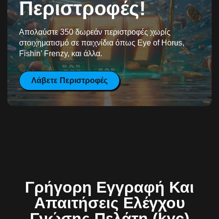
Περιστροφές!
Απολαύστε 350 δωρεάν περιστροφές χωρίς
στοιχηματισμό σε παιχνίδια όπως Eye of Horus,
Fishin’ Frenzy, και άλλα.
Λάβετε Περιστροφές
Γρήγορη Εγγραφή Και
Απαιτήσεις Ελέγχου
Γνώσης Πελάτη (kyc)