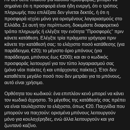
σημαίνει ότι η προσφορά είναι ήδη ενεργή, ότι ο τρόπος
πληρωμής που επιλέξατε δεν γίνεται δεκτός, ή ότι η
προσφορά ισχύει μόνο για ορισμένους λογαριασμούς στο
Ελλάδα. Σε αυτή την περίπτωση, δοκιμάστε διαφορετικό
τρόπο πληρωμής ή ελέγξτε την ενότητα "Προσφορές" πριν
κάνετε κατάθεση. Ελέγξτε τρία πράγματα γρήγορα πριν
κάνετε την κατάθεσή σας: το ελάχιστο ποσό κατάθεσης (για
παράδειγμα, €20); το μέγιστο όριο μπόνους (για
παράδειγμα, μπόνους έως €200); και αν ο κωδικός
προσφοράς λειτουργεί για τον τύπο λογαριασμού σας
(μόνο νέοι παίκτες ή και υπάρχοντες παίκτες). Έτσι δεν
καταθέτετε μεγάλο ποσό που δεν μετράει για το μπόνους,
αυτό είναι χρήσιμο.
Ορθότητα του κωδικού: ένα επιπλέον κενό μπορεί να κάνει
τον κωδικό άχρηστο. Το μέγεθος της κατάθεσής σας πρέπει
να είναι τουλάχιστον το ελάχιστο, όπως €20. Παιχνίδια που
μπορούν να παιχτούν: ορισμένα μπόνους λειτουργούν
μόνο για κουλοχέρηδες, ενώ άλλα λειτουργούν και για
ζωντανό καζίνο.