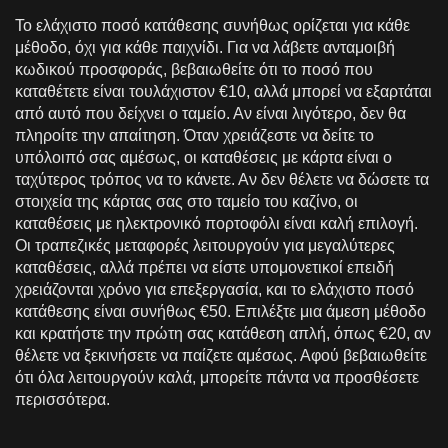
Το ελάχιστο ποσό κατάθεσης συνήθως ορίζεται για κάθε
μέθοδο, όχι για κάθε παιχνίδι. Για να λάβετε ανταμοιβή
κωδικού προσφοράς, βεβαιωθείτε ότι το ποσό που
καταθέτετε είναι τουλάχιστον €10, αλλά μπορεί να εξαρτάται
από αυτό που δείχνει ο ταμείο. Αν είναι λιγότερο, δεν θα
πληροίτε την απαίτηση. Όταν χρειάζεστε να δείτε το
υπόλοιπό σας αμέσως, οι καταθέσεις με κάρτα είναι ο
ταχύτερος τρόπος να το κάνετε. Αν δεν θέλετε να δώσετε τα
στοιχεία της κάρτας σας στο ταμείο του καζίνο, οι
καταθέσεις με ηλεκτρονικό πορτοφόλι είναι καλή επιλογή.
Οι τραπεζικές μεταφορές λειτουργούν για μεγαλύτερες
καταθέσεις, αλλά πρέπει να είστε υπομονετικοί επειδή
χρειάζονται χρόνο για επεξεργασία, και το ελάχιστο ποσό
κατάθεσης είναι συνήθως €50. Επιλέξτε μια άμεση μέθοδο
και κρατήστε την πρώτη σας κατάθεση απλή, όπως €20, αν
θέλετε να ξεκινήσετε να παίζετε αμέσως. Αφού βεβαιωθείτε
ότι όλα λειτουργούν καλά, μπορείτε πάντα να προσθέσετε
περισσότερα.