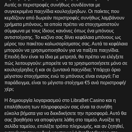
Αυτές οι περιστροφές συνήθως συνδέονται με
συγκεκριμένα παιχνίδια κουλοχέρηδων. Οι παίκτες που
κερδίζουν από δωρεάν περιστροφές συνήθως λαμβάνουν
χρήματα μπόνους, τα οποία πρέπει να στοιχηματιστούν
σύμφωνα με τους ίδιους κανόνες όπως ένα μπόνους
αντιστοίχισης. Το καζίνο σας δίνει κεφάλαια μπόνους ως
μέρος του πακέτου καλωσορίσματος σας. Αυτά τα κεφάλαια
μπορούν να χρησιμοποιηθούν για να παίξετε παιχνίδια.
Επειδή δεν είναι τα ίδια με μετρητά, θα πρέπει να ελέγξετε
πώς λειτουργούν: μπορείτε να τα χρησιμοποιήσετε μόνο σε
κουλοχέρηδες ή και σε ζωντανά παιχνίδια; Υπάρχει όριο
μέγιστου στοιχήματος ενώ το μπόνους είναι ενεργό; Για
παράδειγμα, είναι το μέγιστο στοίχημα €5 ανά περιστροφή/
χέρι;
Η δημιουργία λογαριασμού στο LibraBet Casino και η
επαλήθευση των πληροφοριών σας είναι τα συνήθη
εύκολα βήματα για να διεκδικήσετε την προσφορά. Αυτό θα
σας βοηθήσει να αποφύγετε λάθη στο ταμείο. Ανοίξτε τη
σελίδα ταμείου, επιλέξτε τρόπο πληρωμής, και αν ζητηθεί,