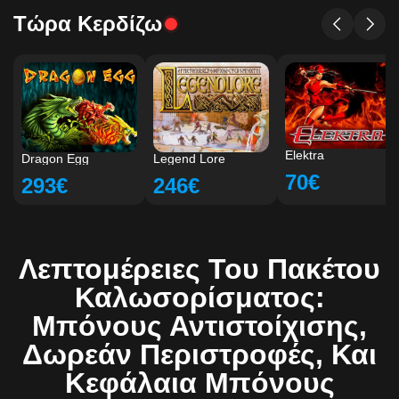
Τώρα Κερδίζω
Elektra
Dragon Egg
Legend Lore
70€
293€
246€
Λεπτομέρειες Του Πακέτου
Καλωσορίσματος:
Μπόνους Αντιστοίχισης,
Δωρεάν Περιστροφές, Και
Κεφάλαια Μπόνους