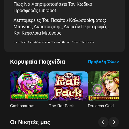
Πώς Να Χρησιμοποιήσετε Τον Κωδικό
Προσφοράς Librabet
Λεπτομέρειες Του Πακέτου Καλωσορίσματος:
Μπόνους Αντιστοίχισης, Δωρεάν Περιστροφές,
Και Κεφάλαια Μπόνους
Τι Περιλαμβάνεται Συνήθως Στο Πακέτο
Καλωσορίσματος;
Όροι Μπόνους Που Επηρεάζουν Τις
Κορυφαία Παιχνίδια
Προβολή Όλων
Εκταμιεύσεις: Μέγιστη Εξαργύρωση, Απαιτήσεις
Στοιχηματισμού, Και Στάθμιση Παιχνιδιών
Γρήγορη Εγγραφή Και Απαιτήσεις Ελέγχου
Γνώσης Πελάτη (kyc)
Επαλήθευση KYC: Τι Μπορεί Να Χρειαστείτε:
Cashosaurus
The Rat Pack
Druidess Gold
F
Οδηγίες Για Την Κατάθεση Στο Librabet Casino
Επιλογές Ανάληψης, Χρόνοι Επεξεργασίας, Και
Οι Νικητές μας
Προμήθειες