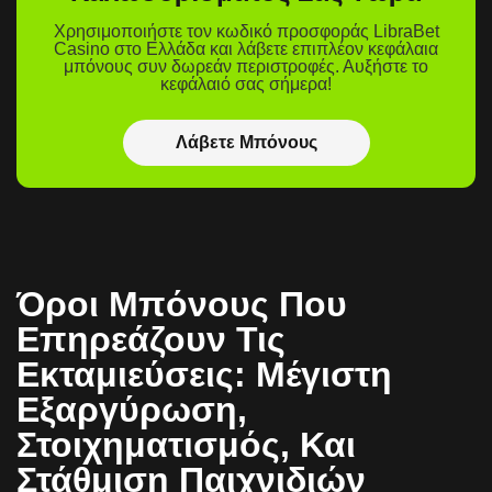
Χρησιμοποιήστε τον κωδικό προσφοράς LibraBet
Casino στο Ελλάδα και λάβετε επιπλέον κεφάλαια
μπόνους συν δωρεάν περιστροφές. Αυξήστε το
κεφάλαιό σας σήμερα!
Λάβετε Μπόνους
Όροι Μπόνους Που
Επηρεάζουν Τις
Εκταμιεύσεις: Μέγιστη
Εξαργύρωση,
Στοιχηματισμός, Και
Στάθμιση Παιχνιδιών