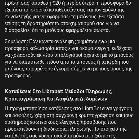
πρώτη σας κατάθεση €20 ή περισσότερο, η προσφορά θα
εξετάσει το ιστορικό καταθέσεών σας και τον χρόνο της
συναλλαγής για να εφαρμόσει το μπόνους. Θα εξετάσει
επίσης τη δραστηριότητα στοιχηματισμού σας για να
διασφαλίσει ότι το μπόνους εφαρμόζεται σωστά.
Σημείωση: Εάν κάνετε ανάληψη χρημάτων ενώ μια
προσφορά καλωσορίσματος είναι ακόμα ενεργή, ενδέχεται
να χρειαστούν εκ νέου υπολογισμοί σχετικοί με το μπόνους
για να διαπιστωθεί πόσο από το μπόνους ή τα κέρδη του
μπόνους παραμένουν έγκυρα σύμφωνα με τους όρους της
προσφοράς.
Καταθέσεις Στο Librabet: Μέθοδοι Πληρωμής,
Κρυπτογράφηση Και Ασφάλεια Δεδομένων
Η πραγματοποίηση κατάθεσης στο LibraBet είναι γρήγορη
και ασφαλής, χάρη στη σύγχρονη κρυπτογράφηση και τους
αυστηρούς εσωτερικούς ελέγχους πρόσβασης που
προστατεύουν τη διαδικασία πληρωμής. Τα στοιχεία της
κατάθεσής σας κοινοποιούνται μόνο σε αξιόπιστες