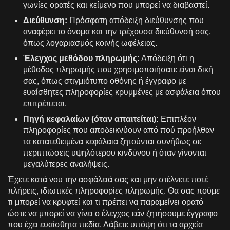
γωνίες ορατές και κείμενο που μπορεί να διαβαστεί.
Διεύθυνση:
Πρόσφατη απόδειξη διεύθυνσης που
αναφέρει το όνομα και την τρέχουσα διεύθυνσή σας,
όπως λογαριασμός κοινής ωφέλειας.
Έλεγχος μεθόδου πληρωμής:
Απόδειξη ότι η
μέθοδος πληρωμής που χρησιμοποιήσατε είναι δική
σας, όπως στιγμιότυπο οθόνης ή έγγραφο με
ευαίσθητες πληροφορίες κρυμμένες με ασφάλεια όπου
επιτρέπεται.
Πηγή κεφαλαίων (όταν απαιτείται):
Επιπλέον
πληροφορίες που αποδεικνύουν από πού προήλθαν
τα κατατεθειμένα κεφάλαια ζητούνται συνήθως σε
περιπτώσεις υψηλότερου κινδύνου ή όταν γίνονται
μεγαλύτερες αναλήψεις.
Έχετε κατά νου την ασφάλειά σας και μην στέλνετε ποτέ
πλήρεις, ιδιωτικές πληροφορίες πληρωμής. Θα σας πούμε
τι μπορεί να κρυφτεί και τι πρέπει να παραμείνει ορατό
ώστε να μπορεί να γίνει ο έλεγχος εάν ζητήσουμε έγγραφο
που έχει ευαίσθητα πεδία. Λάβετε υπόψη ότι τα αρχεία