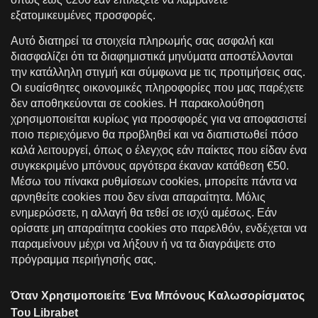
εξατομικευμένες προσφορές.
Αυτό διατηρεί τα στοιχεία πληρωμής σας ασφαλή και
διασφαλίζει ότι τα διαφημιστικά μηνύματα αποστέλλονται
την κατάλληλη στιγμή και σύμφωνα με τις προτιμήσεις σας.
Οι ευαίσθητες οικονομικές πληροφορίες που μας παρέχετε
δεν αποθηκεύονται σε cookies. Η παρακολούθηση
χρησιμοποιείται κυρίως για προσφορές για να αποφασιστεί
ποιο περιεχόμενο θα προβληθεί και να διαπιστωθεί πόσο
καλά λειτουργεί, όπως ο έλεγχος εάν παίκτες που είδαν ένα
συγκεκριμένο μπόνους αργότερα έκαναν κατάθεση €50.
Μέσω του πίνακα ρυθμίσεων cookies, μπορείτε πάντα να
αρνηθείτε cookies που δεν είναι απαραίτητα. Μόλις
ενημερώσετε, η αλλαγή θα τεθεί σε ισχύ αμέσως. Εάν
ορίσατε μη απαραίτητα cookies στο παρελθόν, ενδέχεται να
παραμείνουν μέχρι να λήξουν ή να τα διαγράψετε στο
πρόγραμμα περιήγησής σας.
Όταν Χρησιμοποιείτε Ένα Μπόνους Καλωσορίσματος
Του Librabet