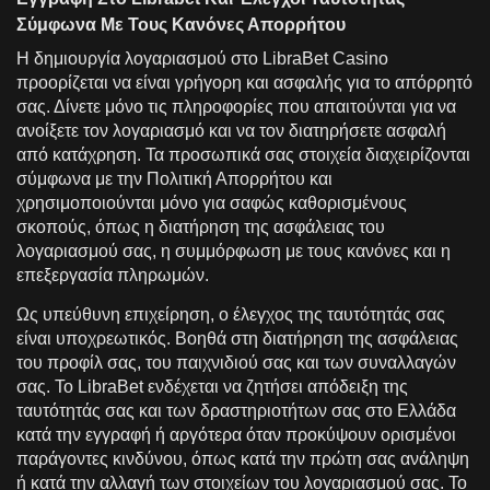
Σύμφωνα Με Τους Κανόνες Απορρήτου
Η δημιουργία λογαριασμού στο LibraBet Casino
προορίζεται να είναι γρήγορη και ασφαλής για το απόρρητό
σας. Δίνετε μόνο τις πληροφορίες που απαιτούνται για να
ανοίξετε τον λογαριασμό και να τον διατηρήσετε ασφαλή
από κατάχρηση. Τα προσωπικά σας στοιχεία διαχειρίζονται
σύμφωνα με την Πολιτική Απορρήτου και
χρησιμοποιούνται μόνο για σαφώς καθορισμένους
σκοπούς, όπως η διατήρηση της ασφάλειας του
λογαριασμού σας, η συμμόρφωση με τους κανόνες και η
επεξεργασία πληρωμών.
Ως υπεύθυνη επιχείρηση, ο έλεγχος της ταυτότητάς σας
είναι υποχρεωτικός. Βοηθά στη διατήρηση της ασφάλειας
του προφίλ σας, του παιχνιδιού σας και των συναλλαγών
σας. Το LibraBet ενδέχεται να ζητήσει απόδειξη της
ταυτότητάς σας και των δραστηριοτήτων σας στο Ελλάδα
κατά την εγγραφή ή αργότερα όταν προκύψουν ορισμένοι
παράγοντες κινδύνου, όπως κατά την πρώτη σας ανάληψη
ή κατά την αλλαγή των στοιχείων του λογαριασμού σας. Το