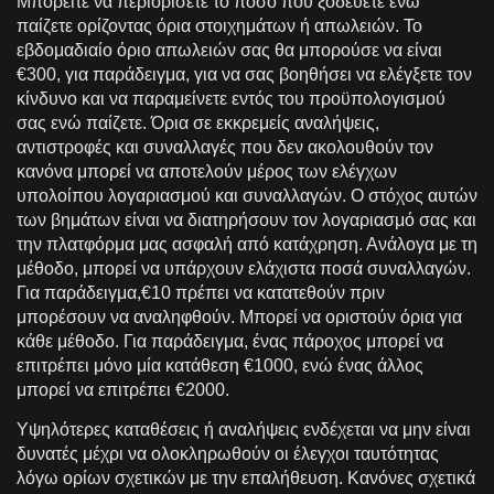
Μπορείτε να περιορίσετε το ποσό που ξοδεύετε ενώ
παίζετε ορίζοντας όρια στοιχημάτων ή απωλειών. Το
εβδομαδιαίο όριο απωλειών σας θα μπορούσε να είναι
€300, για παράδειγμα, για να σας βοηθήσει να ελέγξετε τον
κίνδυνο και να παραμείνετε εντός του προϋπολογισμού
σας ενώ παίζετε. Όρια σε εκκρεμείς αναλήψεις,
αντιστροφές και συναλλαγές που δεν ακολουθούν τον
κανόνα μπορεί να αποτελούν μέρος των ελέγχων
υπολοίπου λογαριασμού και συναλλαγών. Ο στόχος αυτών
των βημάτων είναι να διατηρήσουν τον λογαριασμό σας και
την πλατφόρμα μας ασφαλή από κατάχρηση. Ανάλογα με τη
μέθοδο, μπορεί να υπάρχουν ελάχιστα ποσά συναλλαγών.
Για παράδειγμα,€10 πρέπει να κατατεθούν πριν
μπορέσουν να αναληφθούν. Μπορεί να οριστούν όρια για
κάθε μέθοδο. Για παράδειγμα, ένας πάροχος μπορεί να
επιτρέπει μόνο μία κατάθεση €1000, ενώ ένας άλλος
μπορεί να επιτρέπει €2000.
Υψηλότερες καταθέσεις ή αναλήψεις ενδέχεται να μην είναι
δυνατές μέχρι να ολοκληρωθούν οι έλεγχοι ταυτότητας
λόγω ορίων σχετικών με την επαλήθευση. Κανόνες σχετικά