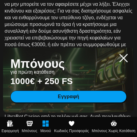
να μην μπορείτε να τον αφαιρέσετε μέχρι να λήξει. Έλεγχοι
κινδύνου και εξαιρέσεις: Για να σας διατηρήσουμε ασφαλείς
και να ενθαρρύνουμε τον υπεύθυνο τζόγο, ενδέχεται να
μειώσουμε προσωρινά τα όρια ή να κρατήσουμε μια
συναλλαγή εάν δούμε ασυνήθιστη δραστηριότητα, εάν
χρειαστεί να επιβεβαιώσουμε την πηγή κεφαλαίων για
ποσά όπως €3000, ή εάν πρέπει να συμμορφωθούμε με
τους κανόνες λόγω της τοποθεσίας σας ή του ελληνικός
σας. Όταν μπορούμε, θα σας ενημερώσουμε γιατί και τι
Μπόνους
πρέπει να κάνετε για να προχωρήσετε.
για πρώτη κατάθεση
1000€ + 250 FS
Πρόσβαση Από Κινητό Και Δικαιώματα Εφαρμογής
Επεξεργαζόμαστε μόνο τις πληροφορίες που χρειαζόμαστε
για να σας παρέχουμε σταθερή εμπειρία, να διατηρήσουμε
Εγγραφή
τον λογαριασμό σας ασφαλή και να πληρούμε πρότυπα
ασφάλειας και συμμόρφωσης όταν έχετε πρόσβαση στο
LibraBet Casino από το τηλέφωνό σας. Αυτό περιλαμβάνει
δικαιώματα εφαρμογής, δεδομένα συσκευής και ασφαλή
σύνδεση. Αυτό περιλαμβάνει ορισμένες πληροφορίες
Εφαρμογή
Μπόνους
Μενού
Κωδικός Προσφοράς
Μπόνους Χωρίς Κατάθεση
σχετικά με τη συσκευή και τις εφαρμογές, καθώς και