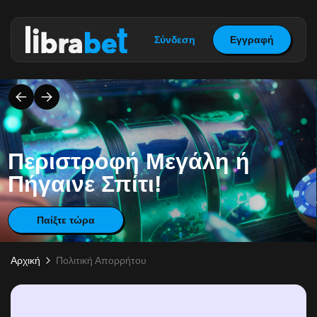
Σύνδεση
Εγγραφή
Περιστροφή Μεγάλη ή
Πήγαινε Σπίτι!
Παίξτε τώρα
Αρχική
Πολιτική Απορρήτου