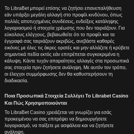
Το LibraBet μπορεί επίσης να ζητήσει επανεπαλήθευση
εάν υπάρξει μεγάλη αλλαγή στο προφίλ κινδύνου, όπως
πολλές αποτυχημένες συνδέσεις, ενδείξεις κατάληψης
λογαριασμού ή στοιχεία χρέωσης που δεν ταιριάζουν. Για
εύκολους ελέγχους, βεβαιωθείτε ότι το προφίλ και τα
έγγραφά σας ταιριάζουν ακριβώς, ανεβάστε καθαρές
εικόνες με όλες τις άκρες ορατές και μην αλλάζετε ή κρύβετε
σημαντικά πεδία εκτός εάν επιτρέπεται συγκεκριμένα η
κάλυψη. Κάντε τυχόν απαραίτητες αλλαγές στα προσωπικά
σας στοιχεία πριν ζητήσετε ανάληψη. Με αυτόν τον τρόπο,
οι έλεγχοι συμμόρφωσης δεν θα καθυστερήσουν τη
διαδικασία.
Ποια Προσωπικά Στοιχεία Συλλέγει Το Librabet Casino
Και Πώς Χρησιμοποιούνται
Το LibraBet Casino χρειάζεται να γνωρίζει για εσάς
προκειμένου να σας επιτρέψει να δημιουργήσετε
λογαριασμό, να παίξετε με ασφάλεια και να ζητήσετε
ανάληψη.