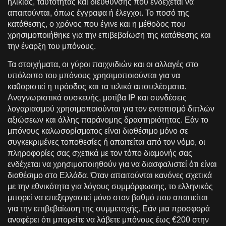
ηλικίας, ταυτότητας και διεύθυνσης που ενδέχεται να
απαιτούνται, όπως έγγραφα ή έλεγχοι. Το ποσό της
κατάθεσης, ο χρόνος που έγινε και η μέθοδος που
χρησιμοποιήθηκε για την επιβεβαίωση της κατάθεσης και
την έναρξη του μπόνους.
Τα στοιχήματα, οι γύροι παιχνιδιών και οι αλλαγές στο
υπόλοιπο του μπόνους χρησιμοποιούνται για να
καθοριστεί η πρόοδος και τα τελικά αποτελέσματα.
Αναγνωριστικά συσκευής, μοτίβα IP και συνδέσεις
λογαριασμού χρησιμοποιούνται για τον εντοπισμό διπλών
αξιώσεων και άλλης παράνομης δραστηριότητας. Εάν το
μπόνους καλωσορίσματος είναι διαθέσιμο μόνο σε
συγκεκριμένες τοποθεσίες ή απαιτείται από τον νόμο, οι
πληροφορίες σας σχετικά με τον τόπο διαμονής σας
ενδέχεται να χρησιμοποιηθούν για να διασφαλιστεί ότι είναι
διαθέσιμο στο Ελλάδα. Όταν απαιτούνται κανόνες σχετικά
με την εθνικότητα για λόγους συμμόρφωσης, το ελληνικός
μπορεί να επεξεργαστεί μόνο στον βαθμό που απαιτείται
για την επιβεβαίωση της συμμετοχής. Εάν μια προσφορά
αναφέρει ότι μπορείτε να λάβετε μπόνους έως €200 στην