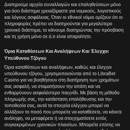
Διατηρούμε αρχεία συναλλαγών και επαληθεύσεων μόνο
για όσο διάστημα χρειαζόμαστε για νομικούς, λογιστικούς
και λόγους ασφάλειας. Όταν οι εθνικοί νόμοι ορίζουν ότι οι
πληροφορίες πρέπει να διατηρούνται για μεγαλύτερο
χρονικό διάστημα, το κάνουμε διατηρώντας την πρόσβαση
και τη χρήση μόνο σε ό,τι είναι απαραίτητο.
Όρια Καταθέσεων Και Αναλήψεων Και Έλεγχοι
Υπεύθυνου Τζόγου
Όρια καταθέσεων και αναλήψεων, καθώς και έλεγχοι
υπεύθυνου τζόγου, χρησιμοποιούνται από το LibraBet
Casino για να βοηθήσουν στη διατήρηση των χρημάτων
σας ασφαλή, να σταματήσουν την απάτη και να
ενθαρρύνουν ασφαλέστερο παιχνίδι. Με βάση τη μέθοδο
πληρωμής σας, την κατάσταση επαλήθευσης και την
τοποθεσία σας, αυτά τα στοιχεία ελέγχου μπορεί να
αλλάξουν το ποσό που μπορείτε να καταθέσετε, να κάνετε
ανάληψη, να μεταφέρετε ή να στοιχηματίσετε εντός
συγκεκριμένων χρονικών πλαισίων. Μπορείτε επίσης να