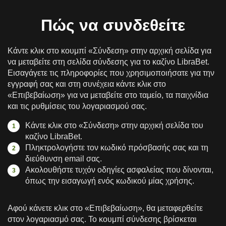
Πώς να συνδεθείτε
Κάντε κλικ στο κουμπί «Σύνδεση» στην αρχική σελίδα για
να μεταβείτε στη σελίδα σύνδεσης για το καζίνο LibraBet.
Εισαγάγετε τις πληροφορίες που χρησιμοποιήσατε για την
εγγραφή σας και στη συνέχεια κάντε κλικ στο
«Επιβεβαίωση» για να μεταβείτε στο ταμείο, τα παιχνίδια
και τις ρυθμίσεις του λογαριασμού σας.
Κάντε κλικ στο «Σύνδεση» στην αρχική σελίδα του
καζίνο LibraBet.
Πληκτρολογήστε τον κωδικό πρόσβασής σας και τη
διεύθυνση email σας.
Ακολουθήστε τυχόν οδηγίες ασφαλείας που δίνονται,
όπως την εισαγωγή ενός κωδικού μίας χρήσης.
Αφού κάνετε κλικ στο «Επιβεβαίωση», θα μεταφερθείτε
στον λογαριασμό σας. Το κουμπί σύνδεσης βρίσκεται