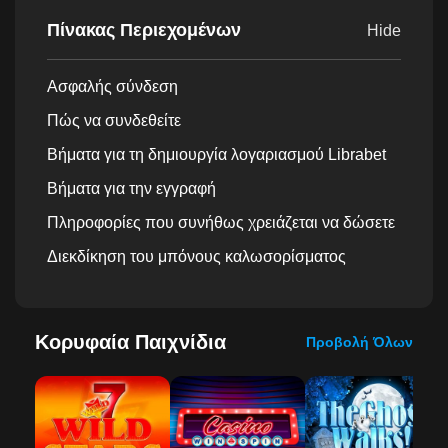
Πίνακας Περιεχομένων
Hide
Ασφαλής σύνδεση
Πώς να συνδεθείτε
Βήματα για τη δημιουργία λογαριασμού Librabet
Βήματα για την εγγραφή
Πληροφορίες που συνήθως χρειάζεται να δώσετε
Διεκδίκηση του μπόνους καλωσορίσματος
Πώς να λάβετε το μπόνους καλωσορίσματος
Διαχείριση προσφορών και μπόνους
Κορυφαία Παιχνίδια
Προβολή Όλων
επαναφόρτισης
Κανόνες μπόνους
Καταθέσεις