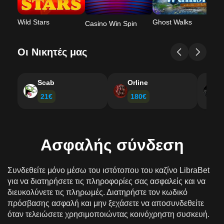
Αναλήψεις κερδών
Επαλήθευση (kyc): Τι μπορεί να χρειαστείτε και
Wild Stars
Ghost Walks
Casino Win Spin
πώς να αποφύγετε καθυστερήσεις
Πώς να διορθώσετε συνηθισμένα προβλήματα
Οι Νικητές μας
αναλήψεων
Όρια συναλλαγών
Scab
Orline
C
Σύνδεση από κινητό
21€
180€
Ασφαλής σύνδεση
Συνδεθείτε μόνο μέσω του ιστότοπου του καζίνο LibraBet
για να διατηρήσετε τις πληροφορίες σας ασφαλείς και να
διευκολύνετε τις πληρωμές. Διατηρήστε τον κωδικό
πρόσβασης ασφαλή και μην ξεχάσετε να αποσυνδεθείτε
όταν τελειώσετε χρησιμοποιώντας κοινόχρηστη συσκευή.