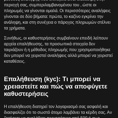
περιοχή σας, συμπεριλαμβανομένου του , ώστε οι
πληρωμές να γίνονται ομαλά. Οι περισσότερες αναλήψεις
γίνονται σε δύο βήματα: πρώτα, το καζίνο εγκρίνει την
ανάληψη, και στη συνέχεια ο πάροχος πληρωμών στέλνει
τα χρήματα.
Συνήθως, οι καθυστερήσεις συμβαίνουν επειδή λείπουν
αρχεία επαλήθευσης, τα προσωπικά στοιχεία δεν
ταιριάζουν ή η μέθοδος πληρωμής που χρησιμοποιήθηκε
δεν μπορεί να χειριστεί αναλήψεις αλλά μπορεί να χειριστεί
καταθέσεις.
Επαλήθευση (kyc): Τι μπορεί να
χρειαστείτε και πώς να αποφύγετε
καθυστερήσεις
Η επαλήθευση διατηρεί τον λογαριασμό σας ασφαλή και
διασφαλίζει ότι το σωστό άτομο λαμβάνει τα κέρδη σας. Αν