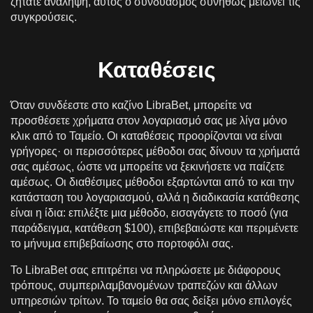
ζητάτε ανάληψη, αυτός ο συνδυασμός συνήθως μειώνει τις
συγκρούσεις.
Καταθέσεις
Όταν συνδέεστε στο καζίνο LibraBet, μπορείτε να
προσθέσετε χρήματα στον λογαριασμό σας με λίγα μόνο
κλικ από το Ταμείο. Οι καταθέσεις προορίζονται να είναι
γρήγορες· οι περισσότερες μέθοδοι σας δίνουν τα χρήματά
σας αμέσως, ώστε να μπορείτε να ξεκινήσετε να παίζετε
αμέσως. Οι διαθέσιμες μέθοδοι εξαρτώνται από το και την
κατάσταση του λογαριασμού, αλλά η διαδικασία κατάθεσης
είναι η ίδια: επιλέξτε μια μέθοδο, εισαγάγετε το ποσό (για
παράδειγμα, κατάθεση $100), επιβεβαιώστε και περιμένετε
το μήνυμα επιβεβαίωσης στο πορτοφόλι σας.
Το LibraBet σας επιτρέπει να πληρώσετε με διάφορους
τρόπους, συμπεριλαμβανομένων τραπεζών και άλλων
υπηρεσιών τρίτων. Το ταμείο θα σας δείξει μόνο επιλογές