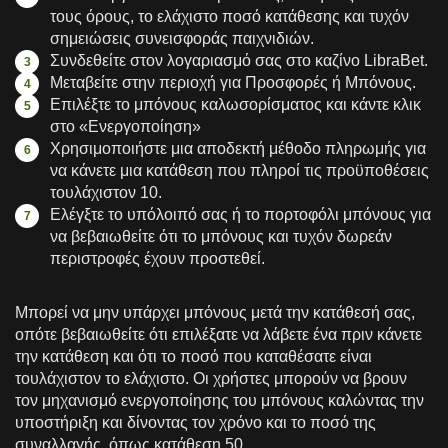
τους όρους, το ελάχιστο ποσό κατάθεσης και τυχόν
σημειώσεις συνεισφοράς παιχνιδιών.
Συνδεθείτε στον λογαριασμό σας στο καζίνο LibraBet.
Μεταβείτε στην περιοχή για Προσφορές ή Μπόνους.
Επιλέξτε το μπόνους καλωσορίσματος και κάντε κλικ
στο «Ενεργοποίηση»
Χρησιμοποιήστε μια αποδεκτή μέθοδο πληρωμής για
να κάνετε μια κατάθεση που πληροί τις προϋποθέσεις
τουλάχιστον 10.
Ελέγξτε το υπόλοιπό σας ή το πορτοφόλι μπόνους για
να βεβαιωθείτε ότι το μπόνους και τυχόν δωρεάν
περιστροφές έχουν προστεθεί.
Μπορεί να μην υπάρχει μπόνους μετά την κατάθεσή σας,
οπότε βεβαιωθείτε ότι επιλέξατε να λάβετε ένα πριν κάνετε
την κατάθεση και ότι το ποσό που καταθέσατε είναι
τουλάχιστον το ελάχιστο. Οι χρήστες μπορούν να βρουν
τον μηχανισμό ενεργοποίησης του μπόνους καλώντας την
υποστήριξη και δίνοντας τον χρόνο και το ποσό της
συναλλαγής, όπως κατάθεση 50.