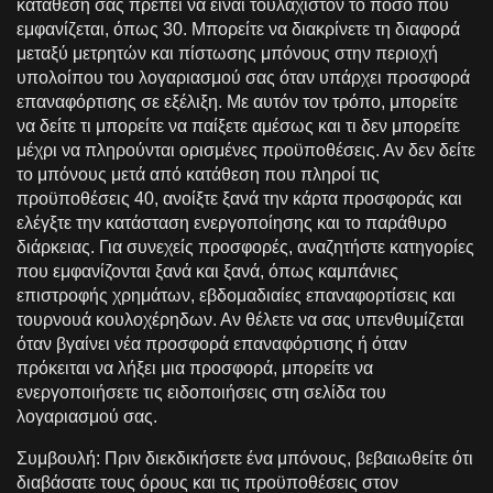
κατάθεσή σας πρέπει να είναι τουλάχιστον το ποσό που
εμφανίζεται, όπως 30. Μπορείτε να διακρίνετε τη διαφορά
μεταξύ μετρητών και πίστωσης μπόνους στην περιοχή
υπολοίπου του λογαριασμού σας όταν υπάρχει προσφορά
επαναφόρτισης σε εξέλιξη. Με αυτόν τον τρόπο, μπορείτε
να δείτε τι μπορείτε να παίξετε αμέσως και τι δεν μπορείτε
μέχρι να πληρούνται ορισμένες προϋποθέσεις. Αν δεν δείτε
το μπόνους μετά από κατάθεση που πληροί τις
προϋποθέσεις 40, ανοίξτε ξανά την κάρτα προσφοράς και
ελέγξτε την κατάσταση ενεργοποίησης και το παράθυρο
διάρκειας. Για συνεχείς προσφορές, αναζητήστε κατηγορίες
που εμφανίζονται ξανά και ξανά, όπως καμπάνιες
επιστροφής χρημάτων, εβδομαδιαίες επαναφορτίσεις και
τουρνουά κουλοχέρηδων. Αν θέλετε να σας υπενθυμίζεται
όταν βγαίνει νέα προσφορά επαναφόρτισης ή όταν
πρόκειται να λήξει μια προσφορά, μπορείτε να
ενεργοποιήσετε τις ειδοποιήσεις στη σελίδα του
λογαριασμού σας.
Συμβουλή: Πριν διεκδικήσετε ένα μπόνους, βεβαιωθείτε ότι
διαβάσατε τους όρους και τις προϋποθέσεις στον