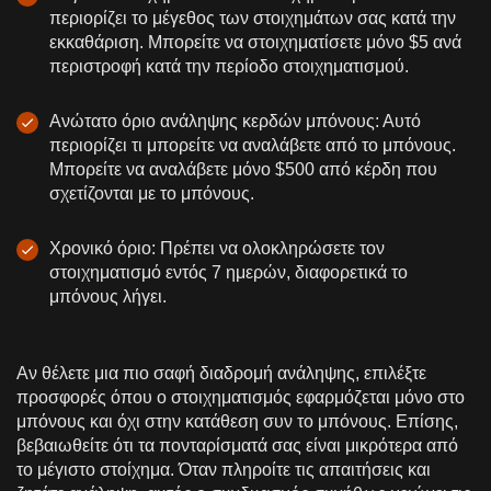
περιορίζει το μέγεθος των στοιχημάτων σας κατά την
εκκαθάριση. Μπορείτε να στοιχηματίσετε μόνο $5 ανά
περιστροφή κατά την περίοδο στοιχηματισμού.
Ανώτατο όριο ανάληψης κερδών μπόνους: Αυτό
περιορίζει τι μπορείτε να αναλάβετε από το μπόνους.
Μπορείτε να αναλάβετε μόνο $500 από κέρδη που
σχετίζονται με το μπόνους.
Χρονικό όριο: Πρέπει να ολοκληρώσετε τον
στοιχηματισμό εντός 7 ημερών, διαφορετικά το
μπόνους λήγει.
Αν θέλετε μια πιο σαφή διαδρομή ανάληψης, επιλέξτε
προσφορές όπου ο στοιχηματισμός εφαρμόζεται μόνο στο
μπόνους και όχι στην κατάθεση συν το μπόνους. Επίσης,
βεβαιωθείτε ότι τα πονταρίσματά σας είναι μικρότερα από
το μέγιστο στοίχημα. Όταν πληροίτε τις απαιτήσεις και