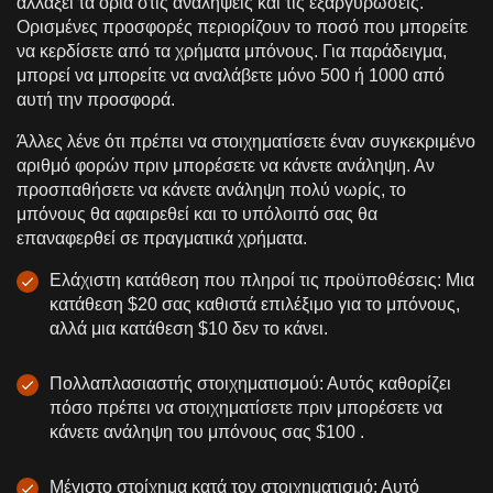
αλλάξει τα όρια στις αναλήψεις και τις εξαργυρώσεις.
Ορισμένες προσφορές περιορίζουν το ποσό που μπορείτε
να κερδίσετε από τα χρήματα μπόνους. Για παράδειγμα,
μπορεί να μπορείτε να αναλάβετε μόνο 500 ή 1000 από
αυτή την προσφορά.
Άλλες λένε ότι πρέπει να στοιχηματίσετε έναν συγκεκριμένο
αριθμό φορών πριν μπορέσετε να κάνετε ανάληψη. Αν
προσπαθήσετε να κάνετε ανάληψη πολύ νωρίς, το
μπόνους θα αφαιρεθεί και το υπόλοιπό σας θα
επαναφερθεί σε πραγματικά χρήματα.
Ελάχιστη κατάθεση που πληροί τις προϋποθέσεις: Μια
κατάθεση $20 σας καθιστά επιλέξιμο για το μπόνους,
αλλά μια κατάθεση $10 δεν το κάνει.
Πολλαπλασιαστής στοιχηματισμού: Αυτός καθορίζει
πόσο πρέπει να στοιχηματίσετε πριν μπορέσετε να
κάνετε ανάληψη του μπόνους σας $100 .
Μέγιστο στοίχημα κατά τον στοιχηματισμό: Αυτό